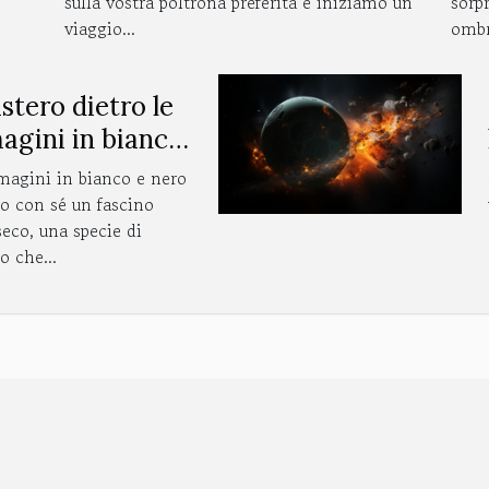
sulla vostra poltrona preferita e iniziamo un
sorpr
viaggio...
ombr
istero dietro le
agini in bianco
ro
agini in bianco e nero
o con sé un fascino
seco, una specie di
o che...