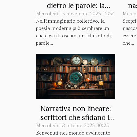
dietro le parole: la
na
Mercoledì 15 novembre 2023 12:34
rinascita della poesia
Merco
Nell'immaginario collettivo, la
Scopri
moderna
poesia moderna può sembrare un
nasco
qualcosa di oscuro, un labirinto di
essere
parole...
che...
Narrativa non lineare:
scrittori che sfidano il
Mercoledì 18 ottobre 2023 00:25
tempo
Benvenuti nel mondo avvincente