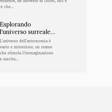
endente, un universo di colori, luci e
e che...
Esplorando
l'universo surreale
dell'astronoma
L'universo dell'astronomia è
Fotografia
vasto e misterioso, un reame
che stimola l'immaginazione
e suscita...