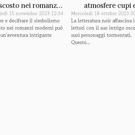
scosto nei romanzi
atmosfere cupi 
ledì 15 novembre 2023 12:34
moderni
Mercoledì 18 ottobre 2023 0
protagonisti tormen
re e decifrare il simbolismo
La letteratura noir affascina i
sto nei romanzi moderni può
lettori con il suo intrigo oscu
 un'avventura intrigante
suoi personaggi tormentati.
Questo...