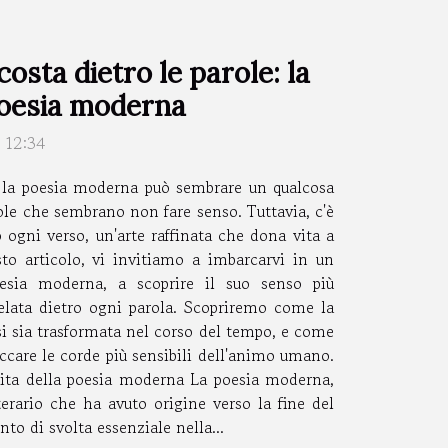
osta dietro le parole: la
 poesia moderna
 12:34
, la poesia moderna può sembrare un qualcosa
role che sembrano non fare senso. Tuttavia, c'è
 ogni verso, un'arte raffinata che dona vita a
sto articolo, vi invitiamo a imbarcarvi in un
esia moderna, a scoprire il suo senso più
celata dietro ogni parola. Scopriremo come la
si sia trasformata nel corso del tempo, e come
ccare le corde più sensibili dell'animo umano.
scita della poesia moderna La poesia moderna,
erario che ha avuto origine verso la fine del
to di svolta essenziale nella...