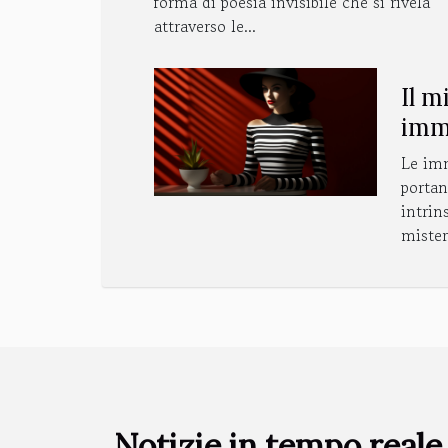
forma di poesia invisibile che si rivela
attraverso le...
Il m
imm
e ne
Le imm
portan
intrin
mister
Notizie in tempo reale