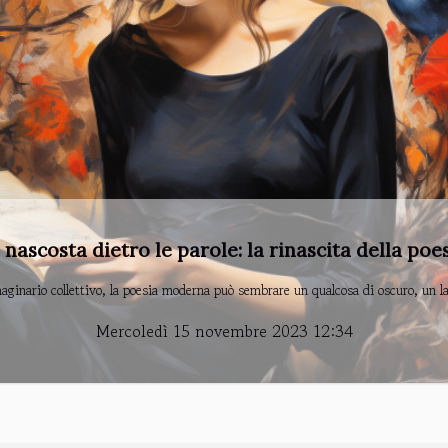
tura noir: tra atmosfere cupi e protagonisti to
eratura noir affascina i lettori con il suo intrigo oscuro e i suoi personaggi tormen
Mercoledì 18 ottobre 2023 00:25