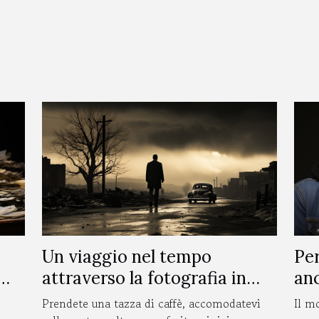
Un viaggio nel tempo
Pe
attraverso la fotografia in
anc
bianco e nero
Prendete una tazza di caffè, accomodatevi
Il m