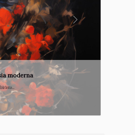
Next
rmentati
tati....