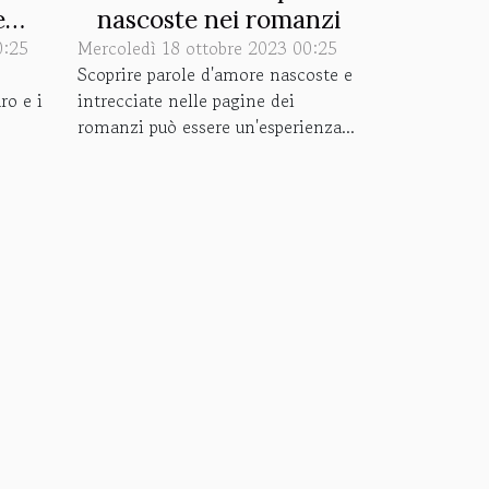
e
nascoste nei romanzi
0:25
tati
Mercoledì 18 ottobre 2023 00:25
Scoprire parole d'amore nascoste e
ro e i
intrecciate nelle pagine dei
romanzi può essere un'esperienza...