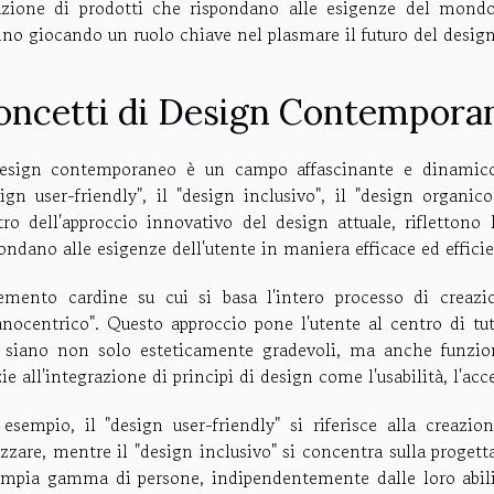
azione di prodotti che rispondano alle esigenze del mondo 
nno giocando un ruolo chiave nel plasmare il futuro del desi
oncetti di Design Contempora
design contemporaneo è un campo affascinante e dinamico,
ign user-friendly", il "design inclusivo", il "design organic
tro dell'approccio innovativo del design attuale, riflettono 
ondano alle esigenze dell'utente in maniera efficace ed efficie
lemento cardine su cui si basa l'intero processo di crea
nocentrico". Questo approccio pone l'utente al centro di tutt
 siano non solo esteticamente gradevoli, ma anche funzional
ie all'integrazione di principi di design come l'usabilità, l'ac
 esempio, il "design user-friendly" si riferisce alla creazio
izzare, mentre il "design inclusivo" si concentra sulla proget
ampia gamma di persone, indipendentemente dalle loro abilità