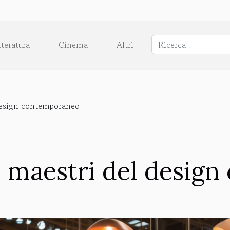
tteratura
Cinema
Altri
 design contemporaneo
 i maestri del desig