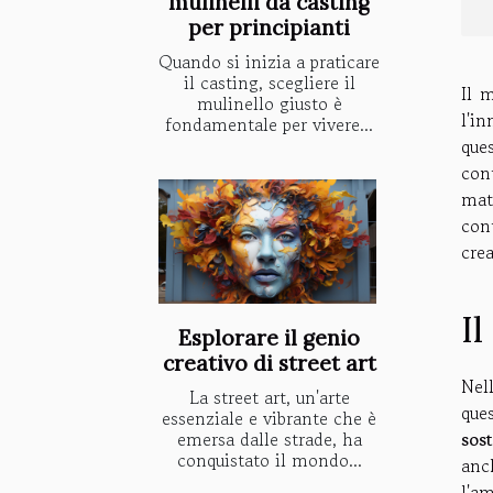
mulinelli da casting
per principianti
Quando si inizia a praticare
il casting, scegliere il
Il 
mulinello giusto è
l'in
fondamentale per vivere...
ques
con
mate
con
cre
I
Esplorare il genio
creativo di street art
Nel
La street art, un'arte
que
essenziale e vibrante che è
emersa dalle strade, ha
sost
conquistato il mondo...
anc
l'a