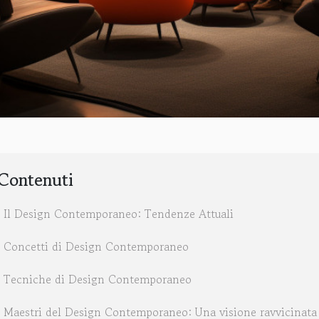
Contenuti
Il Design Contemporaneo: Tendenze Attuali
Concetti di Design Contemporaneo
Tecniche di Design Contemporaneo
Maestri del Design Contemporaneo: Una visione ravvicinata