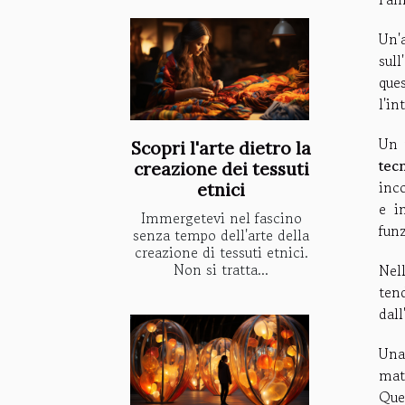
Un'
sull
que
l'in
Un 
Scopri l'arte dietro la
tec
creazione dei tessuti
inco
etnici
e i
Immergetevi nel fascino
funz
senza tempo dell'arte della
creazione di tessuti etnici.
Non si tratta...
Nel
tend
dall
Una
mat
Que