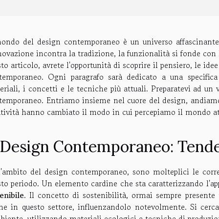
mondo del design contemporaneo è un universo affascinante 
novazione incontra la tradizione, la funzionalità si fonde con l'
to articolo, avrete l'opportunità di scoprire il pensiero, le ide
temporaneo. Ogni paragrafo sarà dedicato a una specifica
riali, i concetti e le tecniche più attuali. Preparatevi ad un 
temporaneo. Entriamo insieme nel cuore del design, andiamo 
atività hanno cambiato il modo in cui percepiamo il mondo at
l Design Contemporaneo: Tende
l'ambito del design contemporaneo, sono molteplici le cor
sto periodo. Un elemento cardine che sta caratterizzando l'app
enibile
. Il concetto di sostenibilità, ormai sempre presente 
he in questo settore, influenzandolo notevolmente. Si cerca, 
mbiente, utilizzando materiali ecologici e tecniche di produzi