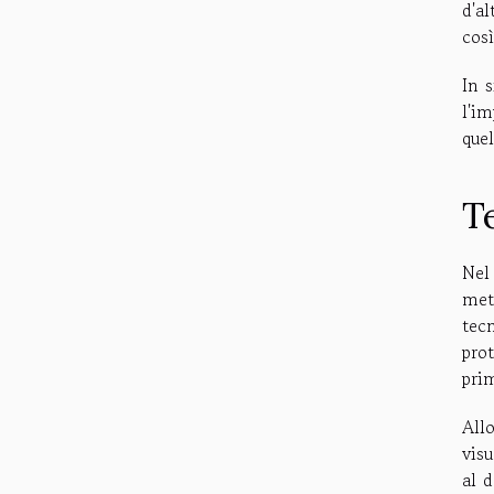
d'a
così
In 
l'i
quel
T
Nel
met
tec
pro
pri
All
vis
al d