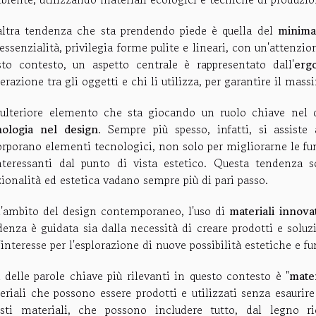
altra tendenza che sta prendendo piede è quella del
minima
'essenzialità, privilegia forme pulite e lineari, con un'attenzio
sto contesto, un aspetto centrale è rappresentato dall'
erg
terazione tra gli oggetti e chi li utilizza, per garantire il ma
ulteriore elemento che sta giocando un ruolo chiave nel 
nologia nel design
. Sempre più spesso, infatti, si assiste
rporano elementi tecnologici, non solo per migliorarne le fun
nteressanti dal punto di vista estetico. Questa tendenza
ionalità ed estetica vadano sempre più di pari passo.
l'ambito del design contemporaneo, l'uso di
materiali innovat
enza è guidata sia dalla necessità di creare prodotti e soluzi
'interesse per l'esplorazione di nuove possibilità estetiche e fu
 delle parole chiave più rilevanti in questo contesto è "
mater
eriali che possono essere prodotti e utilizzati senza esaurire
sti materiali, che possono includere tutto, dal legno ric