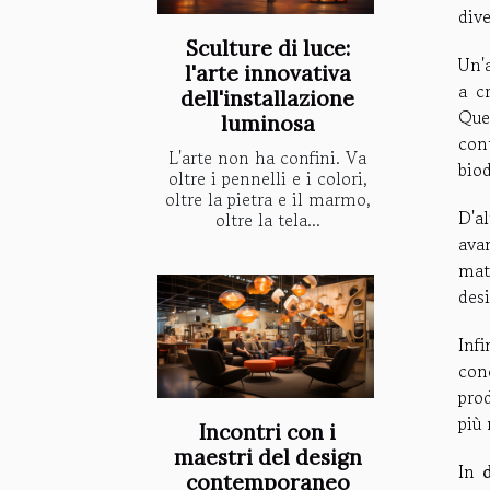
div
Sculture di luce:
Un'
l'arte innovativa
a c
dell'installazione
Que
luminosa
con
L'arte non ha confini. Va
biod
oltre i pennelli e i colori,
oltre la pietra e il marmo,
D'al
oltre la tela...
avan
mat
desi
Infi
con
pro
più
Incontri con i
maestri del design
In
contemporaneo