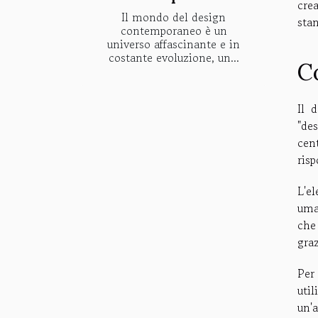
cre
Il mondo del design
sta
contemporaneo è un
universo affascinante e in
costante evoluzione, un...
C
Il 
"des
cen
risp
L'e
uma
che
graz
Per
util
un'