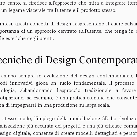
ltro canto, si riferisce all'approccio che mira a integrare fo
 un legame viscerale tra l'utente e il prodotto stesso.
sintesi, questi concetti di design rappresentano il cuore pul
mportanza di un approccio centrato sull'utente, che tenga in 
le estetiche degli utenti.
ecniche di Design Contempor
 campo sempre in evoluzione del design contemporaneo, l'
odi innovativi gioca un ruolo fondamentale. Il processo 
nologia, abbandonando l'approccio tradizionale a favor
totipazione, ad esempio, è una pratica comune che consente 
ma di impegnarsi in una produzione su larga scala.
o stesso modo, l'impiego della modellazione 3D ha rivoluzi
ualizzazione più accurata dei progetti e una più efficace com
esign digitale, consente di creare modelli dettagliati e perso